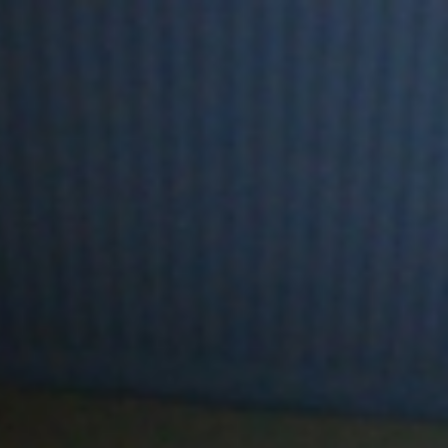
l
Présentation
Galerie
Notre car
vrez nos spéc
Découvrez
Réservez ici