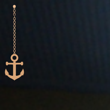
Accuei
Decou